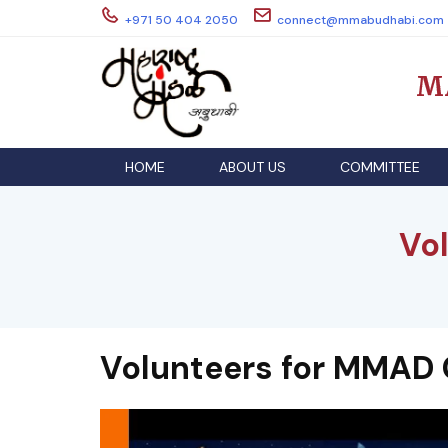
Skip
+971 50 404 2050
connect@mmabudhabi.com
to
content
M
HOME
ABOUT US
COMMITTEE
Vo
Volunteers for MMAD 