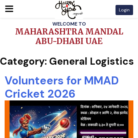
Login
Skip
WELCOME TO
to
MAHARASHTRA MANDAL
content
ABU-DHABI UAE
Category:
General Logistics
Volunteers for MMAD
Cricket 2026