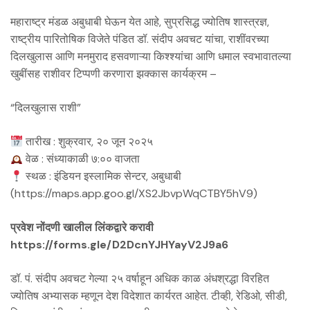
महाराष्ट्र मंडळ अबुधाबी घेऊन येत आहे, सुप्रसिद्ध ज्योतिष शास्त्रज्ञ,
राष्ट्रीय पारितोषिक विजेते पंडित डॉ. संदीप अवचट यांचा, राशींवरच्या
दिलखुलास आणि मनमुराद हसवणाऱ्या किश्श्यांचा आणि धमाल स्वभावातल्या
खुबींसह राशीवर टिप्पणी करणारा झक्कास कार्यक्रम –
“दिलखुलास राशी”
तारीख : शुक्रवार, २० जून २०२५
वेळ : संध्याकाळी ७:०० वाजता
स्थळ : इंडियन इस्लामिक सेन्टर, अबुधाबी
(https://maps.app.goo.gl/XS2JbvpWqCTBY5hV9)
प्रवेश नोंदणी खालील लिंकद्वारे करावी
https://forms.gle/D2DcnYJHYayV2J9a6
डॉ. पं. संदीप अवचट गेल्या २५ वर्षाहून अधिक काळ अंधश्रद्धा विरहित
ज्योतिष अभ्यासक म्हणून देश विदेशात कार्यरत आहेत. टीव्ही, रेडिओ, सीडी,