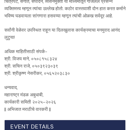
चित्रपट, संगीत, संपादन, व्यसनमुक्ती या माध्यमातून गाजलेले प्रसन्न
व्यक्तिमत्त्व म्हणून त्यांचा उल्लेख होतो. कठोर वास्तवाशी दोन हात करत कर्माने
भविष्य घडवायला सांगणारा हसवय्या म्हणून त्यांची ओळख सर्वदूर आहे.
सर्वांनी वेळेवर उपस्थित राहून या दिलखुलास कार्यक्रमाचा मनमुराद आनंद
लुटुया!
अधिक माहितीसाठी संपर्क-
श्री. विजय माने, ०५०८१५८३२४
श्री. सचिन राजे, ०५०३९२३०३९
श्री. श्रीकृष्ण नेसरीकर, ०५६५२०३८३०
धन्यवाद,
महाराष्ट्र मंडळ अबुधाबी,
कार्यकारी समिती २०२५–२०२६
|| अभिजात मराठीचे वारकरी ||
EVENT DETAILS