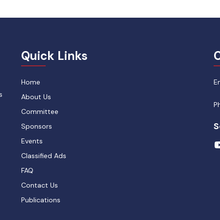
Quick Links
C
Home
E
s
About Us
P
Committee
S
Sponsors
Events
Classified Ads
FAQ
Contact Us
Publications