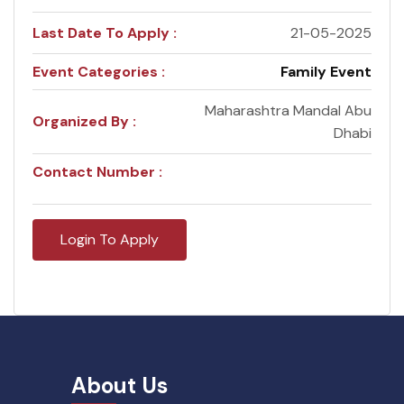
Last Date To Apply :
21-05-2025
Event Categories :
Family Event
Maharashtra Mandal Abu
Organized By :
Dhabi
Contact Number :
Login To Apply
About Us