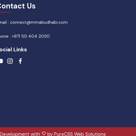
ontact Us
mail : connect@mmabudhabi.com
hone : +971 50 404 2050
ocial Links
 Development with
by
PureCSS Web Solutions