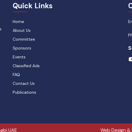
Quick Links
C
Home
E
s
About Us
P
Committee
S
Sponsors
Events
Classified Ads
FAQ
Contact Us
Publications
abi UAE
Web Design &