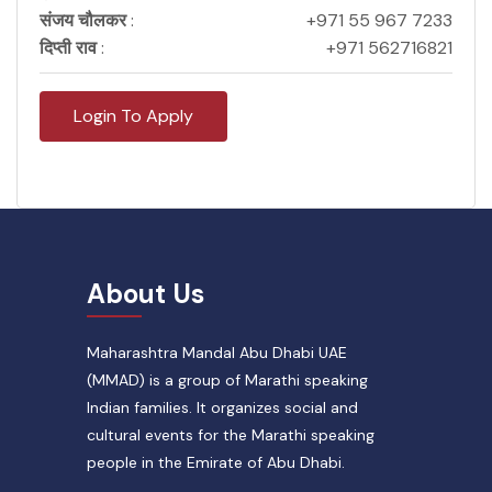
संजय चौलकर
:
+971 55 967 7233
दिप्ती राव
:
+971 562716821
Login To Apply
About Us
Maharashtra Mandal Abu Dhabi UAE
(MMAD) is a group of Marathi speaking
Indian families. It organizes social and
cultural events for the Marathi speaking
people in the Emirate of Abu Dhabi.