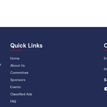
Quick Links
C
Home
E
s
About Us
P
Committee
S
Sponsors
Events
Classified Ads
FAQ