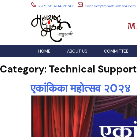
Skip
+971 50 404 2050
connect@mmabudhabi.com
to
content
M
HOME
ABOUT US
COMMITTEE
Category:
Technical Support
एकांकिका महोत्सव २0२४