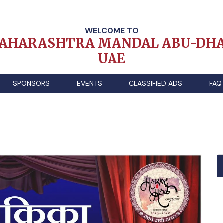
WELCOME TO
AHARASHTRA MANDAL ABU-DHA
UAE
SPONSORS
EVENTS
CLASSIFIED ADS
FAQ