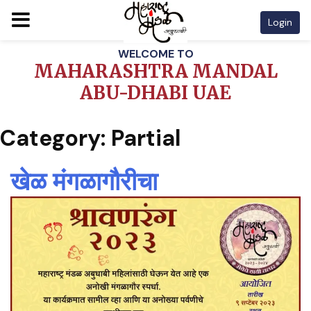
Login
Skip
WELCOME TO
to
MAHARASHTRA MANDAL
content
ABU-DHABI UAE
Category:
Partial
खेळ मंगळागौरीचा