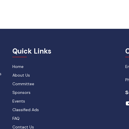
Quick Links
C
Home
E
s
About Us
P
Committee
S
Sponsors
Events
Classified Ads
FAQ
Contact Us