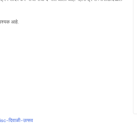
वश्यक आहे.
isc-दिवाळी-उत्सव