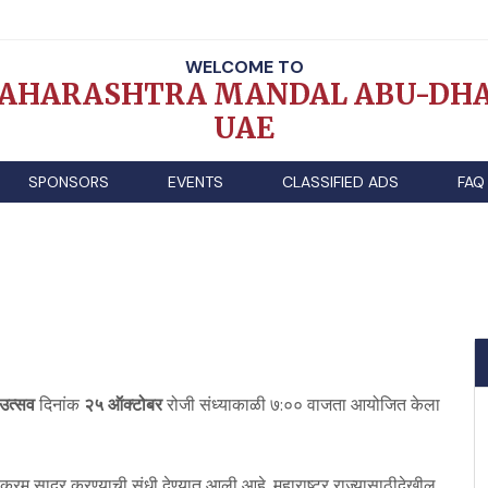
WELCOME TO
AHARASHTRA MANDAL ABU-DHA
UAE
SPONSORS
EVENTS
CLASSIFIED ADS
FAQ
 उत्सव
दिनांक
२५ ऑक्टोबर
रोजी संध्याकाळी ७:०० वाजता आयोजित केला
्यक्रम सादर करण्याची संधी देण्यात आली आहे. महाराष्ट्र राज्यासाठीदेखील