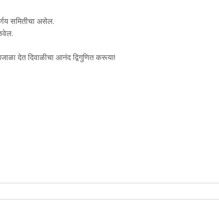
र्णय समितीचा असेल.
ळवेल.
 उजाळा देत दिवाळीचा आनंद द्विगुणित करूया!