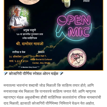
कोजागिरी पौर्णिमा स्पेशल ओपन माईक
मनातल्या भावनांना शब्दाची जोड मिळाली कि साहित्य तयार होते, आणि
मनासारखा मंच मिळाला कि पानावरचे साहित्य जनात येते. आणि म्हणूनच
महाराष्ट्र मंडळ अबुधाबीच्या हौशी साहित्यिक कलावंतांना रसिक मायबापांची
दाद मिळावी, ह्यासाठी कोजागिरी पौर्णिमेच्या निमित्ताने घेऊन येत आहोत,