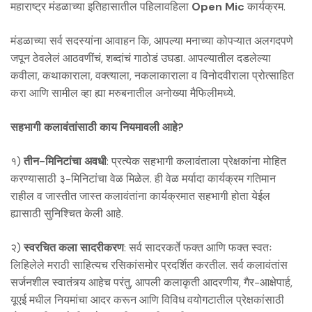
महाराष्ट्र मंडळाच्या इतिहासातील पहिलावहिला
Open Mic
कार्यक्रम.
मंडळाच्या सर्व सदस्यांना आवाहन कि, आपल्या मनाच्या कोपऱ्यात अलगदपणे
जपून ठेवलेलं आठवणींचं, शब्दांचं गाठोडं उघडा. आपल्यातील दडलेल्या
कवीला, कथाकाराला, वक्त्याला, नकलाकाराला व विनोदवीराला प्रोत्साहित
करा आणि सामील व्हा ह्या मरुबनातील अनोख्या मैफिलीमध्ये.
सहभागी कलावंतांसाठी काय नियमावली आहे?
१)
तीन-मिनिटांचा अवधी
: प्रत्येक सहभागी कलावंताला प्रेक्षकांना मोहित
करण्यासाठी ३-मिनिटांचा वेळ मिळेल. ही वेळ मर्यादा कार्यक्रम गतिमान
राहील व जास्तीत जास्त कलावंतांना कार्यक्रमात सहभागी होता येईल
ह्यासाठी सुनिश्चित केली आहे.
२)
स्वरचित कला सादरीकरण
: सर्व सादरकर्ते फक्त आणि फक्त स्वतः
लिहिलेले मराठी साहित्यच रसिकांसमोर प्रदर्शित करतील. सर्व कलावंतांस
सर्जनशील स्वातंत्र्य आहेच परंतु, आपली कलाकृती आदरणीय, गैर-आक्षेपार्ह,
यूएई मधील नियमांचा आदर करून आणि विविध वयोगटातील प्रेक्षकांसाठी