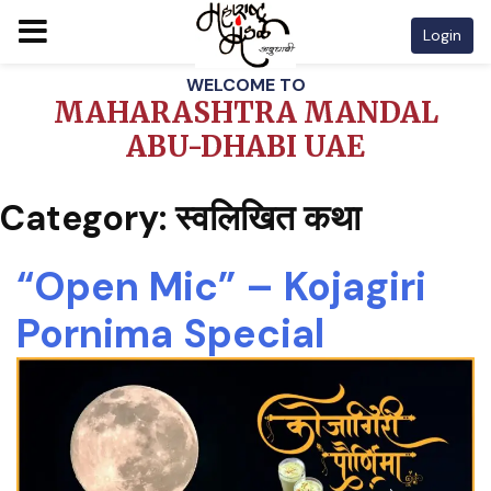
Login
Skip
WELCOME TO
to
MAHARASHTRA MANDAL
content
ABU-DHABI UAE
Category:
स्वलिखित कथा
“Open Mic” – Kojagiri
Pornima Special