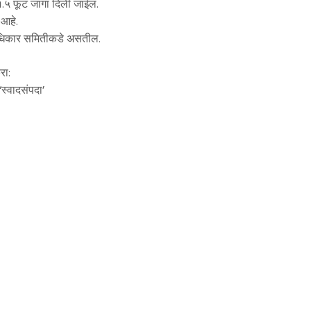
x १.५ फूट जागा दिली जाईल.
 आहे.
चे अधिकार समितीकडे असतील.
रा:
्वादसंपदा’