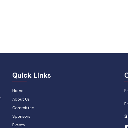
Quick Links
C
Home
E
s
About Us
P
Committee
S
Sponsors
Events