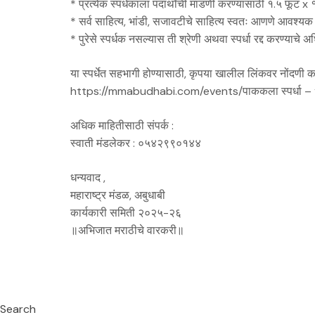
* प्रत्येक स्पर्धकाला पदार्थांची मांडणी करण्यासाठी १.५ फूट 
* सर्व साहित्य, भांडी, सजावटीचे साहित्य स्वतः आणणे आवश्यक
* पुरेसे स्पर्धक नसल्यास ती श्रेणी अथवा स्पर्धा रद्द करण्या
या स्पर्धेत सहभागी होण्यासाठी, कृपया खालील लिंकवर नोंदणी क
https://mmabudhabi.com/events/पाककला स्पर्धा – ‘स
अधिक माहितीसाठी संपर्क :
स्वाती मंडलेकर : ०५४२९९०१४४
धन्यवाद ,
महाराष्ट्र मंडळ, अबुधाबी
कार्यकारी समिती २०२५-२६
॥अभिजात मराठीचे वारकरी॥
Search