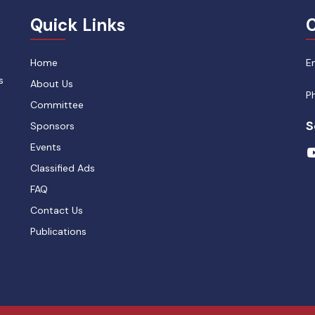
Quick Links
C
Home
E
s
About Us
P
Committee
S
Sponsors
Events
Classified Ads
FAQ
Contact Us
Publications