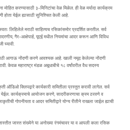
ंना मोहित करण्यासाठी ३-मिनिटांचा वेळ मिळेल. ही वेळ मर्यादा कार्यक्रम
ी होता येईल ह्यासाठी सुनिश्चित केली आहे.
स्वतः लिहिलेले मराठी साहित्यच रसिकांसमोर प्रदर्शित करतील. सर्व
आदरणीय, गैर-आक्षेपार्ह, यूएई मधील नियमांचा आदर करून आणि विविध
ी घ्यावी.
यासाठी आगाऊ नोंदणी करणे आवश्यक आहे. खाली नमूद केलेल्या नोंदणी
ी. केवळ महाराष्ट्र मंडळ अबूधाबीचे १८ वर्षांवरील वैध सदस्य
 ऑडिओ क्लिपद्वारे कार्यकारी समितीला प्रस्तुत करावी लागेल. सर्व
यात येईल. कार्यक्रमाचे आयोजन करणे, सादरीकरणाचा क्रम ठरवणे व
कलाकृतीची गोपनीयता व आदर समितीद्वारे योग्य रीतीने राखला जाईल ह्याची
 जास्तीत जास्त संख्येने या अनोख्या रंगमंचावर या व आपली कला रसिक