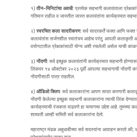
१)
तीन-मिनिटांचा अवधी
: प्रत्येक सहभागी कलावंताला प्रेक्षका
गतिमान राहील व जास्तीत जास्त कलावंतांना कार्यक्रमात सहभाग
२)
स्वरचित कला सादरीकरण
: सर्व सादरकर्ते फक्त आणि फक्त 
कलावंतांस सर्जनशील स्वातंत्र्य आहेच परंतु, आपली कलाकृती 
वयोगटातील प्रेक्षकांसाठी योग्य अशी रचलेली असेल याची काळज
३)
नोंदणी
: सर्व इच्छुक कलावंतांनी कार्यक्रमात सहभागी होण्
लिंकवर १४ ऑक्टोबर २०२३ पूर्वी आपल्या सहभागाची नोंदणी कराव
नोंदणीसाठी पात्र राहतील.
४)
ऑडिओ क्लिप
: सर्व कलाकारांना आपण सादर करणारी कलाकृती
नोंदणी केलेल्या इच्छुक सहभागी कलाकारांना त्याची लिंक देण्
कार्यक्रमाची रंजकता वाढवणे हा यामागचा उद्देश आहे. तुमच्या 
शाश्वती आम्ही समिती सर्व कलाकारांना देतो.
महाराष्ट्र मंडळ अबुधाबीच्या सर्व सदस्यांना आवाहन करतो की,