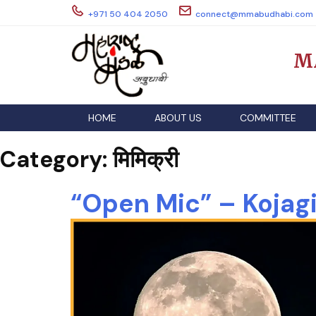
Skip
+971 50 404 2050
connect@mmabudhabi.com
to
content
M
HOME
ABOUT US
COMMITTEE
Category:
मिमिक्री
“Open Mic” – Kojagi