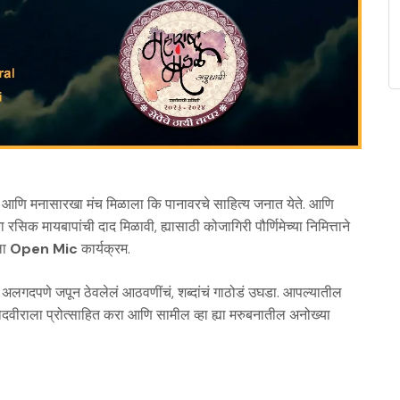
े, आणि मनासारखा मंच मिळाला कि पानावरचे साहित्य जनात येते. आणि
 रसिक मायबापांची दाद मिळावी, ह्यासाठी कोजागिरी पौर्णिमेच्या निमित्ताने
ला
Open Mic
कार्यक्रम.
त अलगदपणे जपून ठेवलेलं आठवणींचं, शब्दांचं गाठोडं उघडा. आपल्यातील
वीराला प्रोत्साहित करा आणि सामील व्हा ह्या मरुबनातील अनोख्या