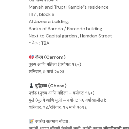
Manish and Trupti Kamble”s residence
1117 , block B
Al Jazeera building,
Banks of Baroda / Barcode building
Next to Capital garden , Hamdan Street
* वेळ : TBA
कॅरम (Carrom)
पुरुष आणि महिला (वयोगट १६+)
शनिवार, ७ मार्च २०२६
बुद्धिबळ (Chess)
​प्रौढ (पुरुष आणि महिला – वयोगट १६+)
​मुले (मुलगे आणि मुली – वयोगट १६ वर्षांखालील):
शनिवार, १४/रविवार, १५ मार्च २०२६
स्पर्धेत सहभाग नोंदवा :
ज्यांनी अद्याप नोंदणी केलेली नाही, त्यांनी कृपया
नोंदणीसाठी खा