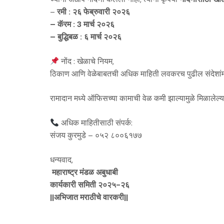
–
रमी : २६ फेब्रुवारी २०२६
– कॅरम : 3 मार्च २०२६
– बुद्धिबळ : ६ मार्च २०२६
नोंद : खेळाचे नियम,
ठिकाण आणि वेळेबाबतची अधिक माहिती लवकरच पुढील संदेशांमध
रामादान मध्ये ​ऑफिसच्या कामाची वेळ कमी झाल्यामुळे मिळालेल्या फ
अधिक माहितीसाठी संपर्क:
संजय कुरमुडे – ०५२ ८००६१७७
​धन्यवाद,
​
महाराष्ट्र मंडळ अबुधाबी
कार्यकारी समिती २०२५-२६
||अभिजात मराठीचे वारकरी||