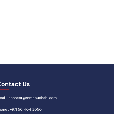
ontact Us
mail : connect@mmabudhabi.com
hone : +971 50 404 2050