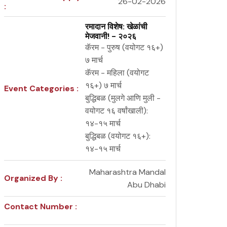
26-02-2026
:
रमादान विशेष: खेळांची
मेजवानी! - २०२६
कॅरम - पुरुष (वयोगट १६+)
७ मार्च
कॅरम - महिला (वयोगट
१६+) ७ मार्च
Event Categories :
बुद्धिबळ (मुलगे आणि मुली -
वयोगट १६ वर्षांखाली):
१४-१५ मार्च
बुद्धिबळ (वयोगट १६+):
१४-१५ मार्च
Maharashtra Mandal
Organized By :
Abu Dhabi
Contact Number :