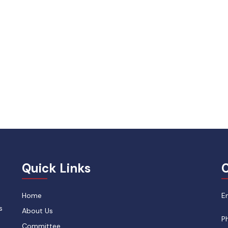
Quick Links
C
Home
E
s
About Us
P
Committee