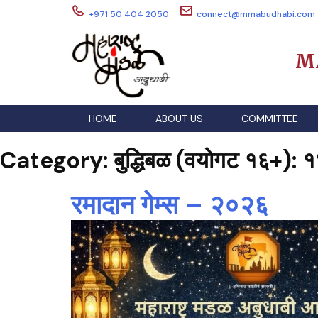
Skip
+971 50 404 2050
connect@mmabudhabi.com
to
content
M
HOME
ABOUT US
COMMITTEE
Category:
बुद्धिबळ (वयोगट १६+): १
रमादान गेम्स – २०२६