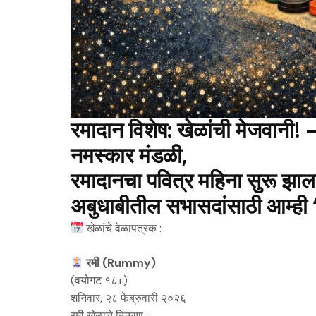
रमादान विशेष: खेळांची मेजवानी!
​नमस्कार मंडळी,
​रमादानचा पवित्र महिना सुरू झाला 
अबुधाबीतील सभासदांसाठी आम्ही
खेळांचे वेळापत्रक :
रमी (Rummy)
(वयोगट १८+)
शनिवार, २८ फेब्रुवारी २०२६
रमी खेळाचे ठिकाण :