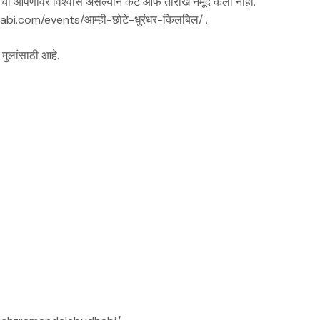
ंडळाचा आपणावर विश्वास असल्याने कट ऑफ तारीख नमूद केली नाही.
dhabi.com/events/आम्ही-छोटे-धुरंधर-किलबिल/ .
 मुलांसाठी आहे.