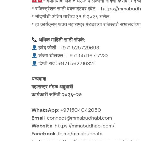
* वयोमर्यादा लक्षात घेऊन पालकांनी नोंदणी करावी, म
* ⁠रजिस्ट्रेशन साठी वेबसाईटवर इवेंट – https://mmabu
* ⁠नोंदणीची अंतिम तारीख ३१ मे २०२६ असेल.
* ⁠हा कार्यक्रम फक्त महाराष्ट्र मंडळाच्या रजिस्टर्ड सभासदांच्या
अधिक माहिती साठी संपर्क:
हर्षद जोशी : +971 525729693
संजय चौलकर : +971 55 967 7233
दिप्ती राव : +971 562716821
धन्यवाद
!
महाराष्ट्र मंडळ अबुधाबी
कार्यकारी समिती २०२६-२७
WhatsApp
: +971504042050
Email
: connect@mmabudhabi.com
Website
: https://mmabudhabi.com/
Facebook
: fb.me/mmabudhabi